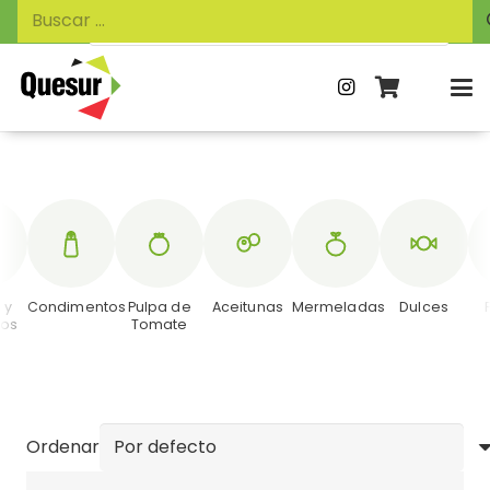
Búsqueda
Buscar:
de
productos
 y
Condimentos
Pulpa de
Aceitunas
Mermeladas
Dulces
zos
Tomate
Ordenar