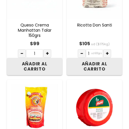
Queso Crema
Ricotta Don Santi
Manhattan Talar
150grs
$
99
$
105
ud ($175kg)
−
+
−
+
ud 600grs
AÑADIR AL
AÑADIR AL
CARRITO
CARRITO