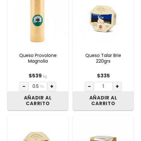
Queso Provolone
Queso Talar Brie
Magnolia
220grs
$
539
$
335
kg
−
+
−
+
kg
AÑADIR AL
AÑADIR AL
CARRITO
CARRITO