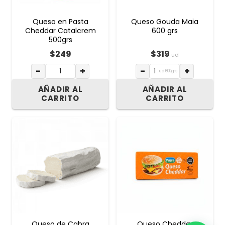
Queso en Pasta
Queso Gouda Maia
Cheddar Catalcrem
600 grs
500grs
$
249
$
319
ud
−
+
−
+
ud 600grs
AÑADIR AL
AÑADIR AL
CARRITO
CARRITO
Queso de Cabra
Queso Cheddar