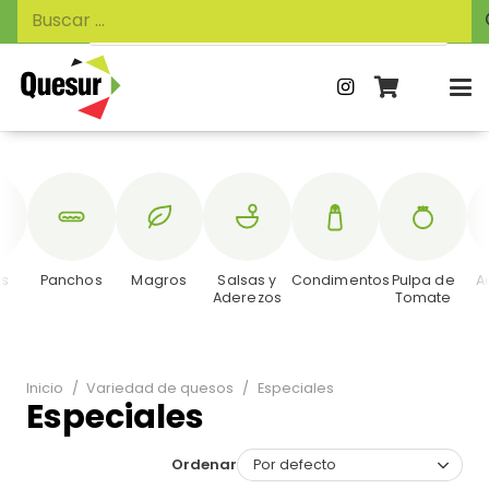
Búsqueda
Buscar:
de
productos
ks
Panchos
Magros
Salsas y
Condimentos
Pulpa de
A
Aderezos
Tomate
Inicio
/
Variedad de quesos
/
Especiales
Especiales
Ordenar