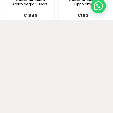
Cerro Negro 900grs
Pippo 2kg
$
1.649
$
750
−
+
−
+
AÑADIR AL
AÑADIR AL
CARRITO
CARRITO
Queso Crema
Queso en Pasta
Blanco Talarcrem
Cheddar Catalcrem
3.6kg
1kg