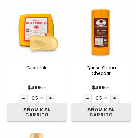
Cuartirolo
Queso Ombu
Cheddar
$
459
$
459
kg
kg
−
+
−
+
kg
kg
AÑADIR AL
AÑADIR AL
CARRITO
CARRITO