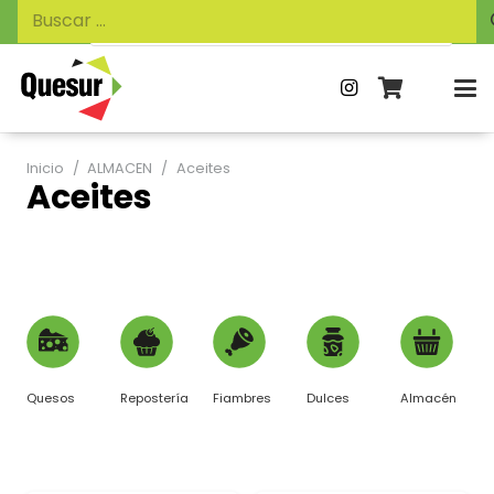
Búsqueda
Buscar:
de
productos
Inicio
/
ALMACEN
/
Aceites
Aceites
Quesos
Repostería
Fiambres
Dulces
Almacén