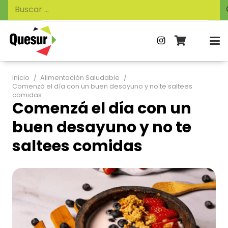
Búsqueda
Buscar:
de
productos
Inicio
/
Alimentación Saludable
/
Comenzá el día con un buen desayuno y no te saltees
comidas
Comenzá el día con un
buen desayuno y no te
saltees comidas