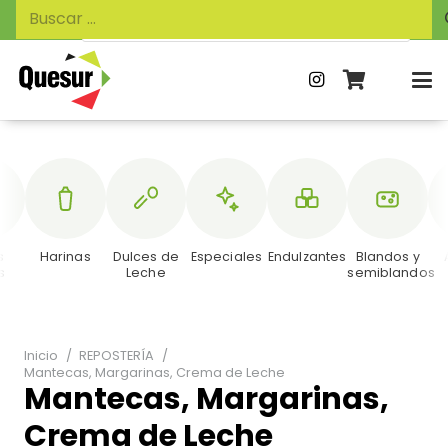
Búsqueda
Buscar:
de
productos
s
Harinas
Dulces de
Especiales
Endulzantes
Blandos y
s
Leche
semiblandos
Inicio
/
REPOSTERÍA
/
Mantecas, Margarinas, Crema de Leche
Mantecas, Margarinas,
Crema de Leche