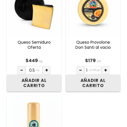
Queso Semiduro
Queso Provolone
Oferta
Don Santi al vacio
$
449
$
179
kg
ud
−
+
−
+
kg
ud 350 grs
AÑADIR AL
AÑADIR AL
CARRITO
CARRITO