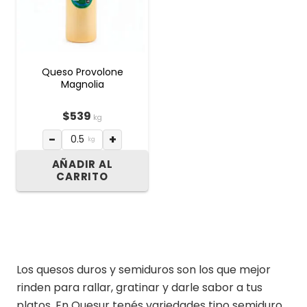
Queso Provolone
Magnolia
$
539
kg
−
+
kg
AÑADIR AL
CARRITO
Los quesos duros y semiduros son los que mejor
rinden para rallar, gratinar y darle sabor a tus
platos. En Quesur tenés variedades tipo semiduro,