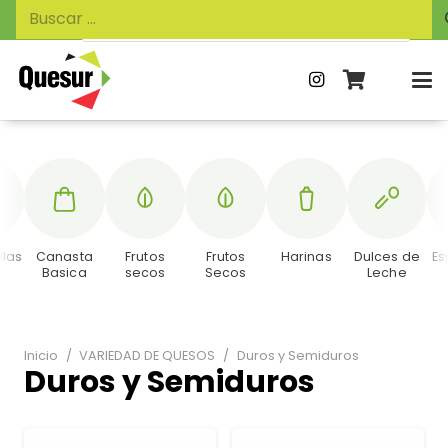
Búsqueda
Buscar:
de
productos
llas
Canasta
Frutos
Frutos
Harinas
Dulces de
Es
Basica
secos
Secos
Leche
Inicio
/
VARIEDAD DE QUESOS
/
Duros y Semiduros
Duros y Semiduros