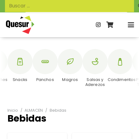
Búsqueda
Buscar:
de
productos
hes
Snacks
Panchos
Magros
Salsas y
Condimentos
P
Aderezos
Inicio
/
ALMACEN
/
Bebidas
Bebidas