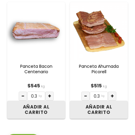
Panceta Bacon
Panceta Ahumada
Centenario
Picorell
$
545
$
515
kg
kg
−
+
−
+
kg
kg
AÑADIR AL
AÑADIR AL
CARRITO
CARRITO