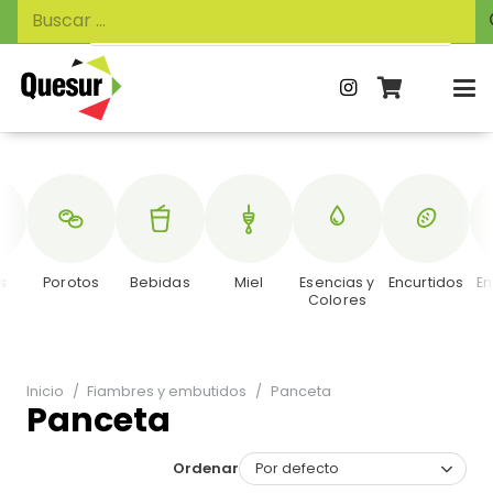
Búsqueda
Buscar:
de
productos
s
Porotos
Bebidas
Miel
Esencias y
Encurtidos
E
Colores
Inicio
/
Fiambres y embutidos
/
Panceta
Panceta
Ordenar