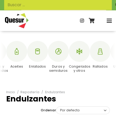
Búsqueda
Buscar:
de
productos
s y
Aceites
Enlatados
Duros y
Congelados
Rallados
U
ndos
semiduros
y otros
Inicio
/
Repostería
/
Endulzantes
Endulzantes
Ordenar