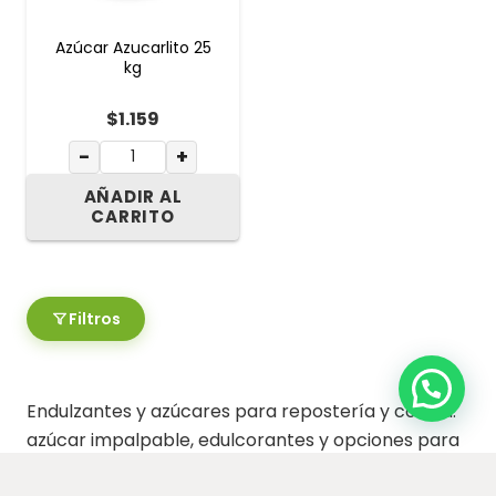
Azúcar Azucarlito 25
kg
$
1.159
−
+
AÑADIR AL
CARRITO
Filtros
Endulzantes y azúcares para repostería y cocina:
azúcar impalpable, edulcorantes y opciones para
cada preparación. En Quesur tenés lo necesario