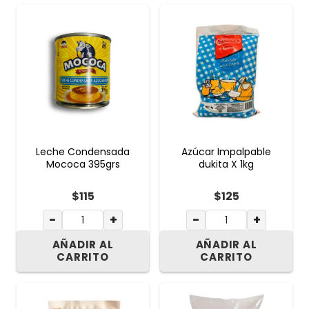
Leche Condensada
Azúcar Impalpable
Mococa 395grs
dukita X 1kg
$
115
$
125
−
+
−
+
AÑADIR AL
AÑADIR AL
CARRITO
CARRITO