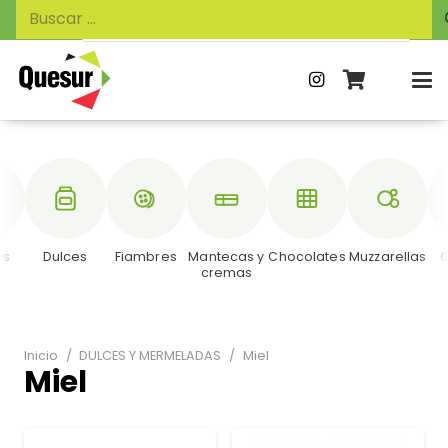
Búsqueda
Buscar:
de
productos
os
Dulces
Fiambres
Mantecas y
Chocolates
Muzzarellas
C
cremas
Inicio
/
DULCES Y MERMELADAS
/
Miel
Miel