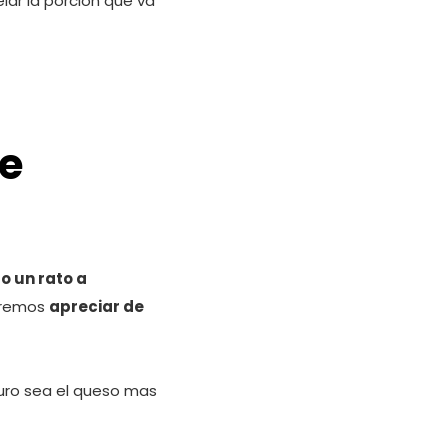
lar la porción que va
e
o un rato a
dremos
apreciar de
uro sea el queso mas