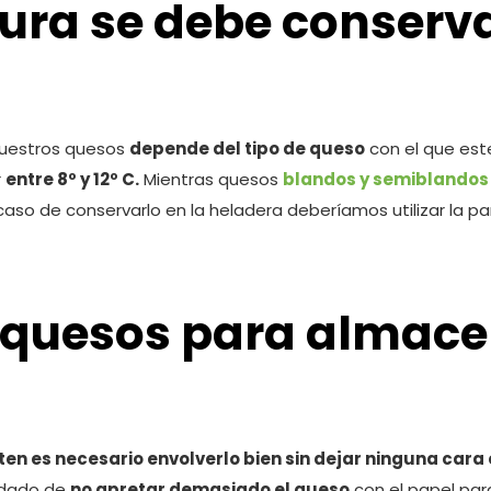
ura se debe conserva
nuestros quesos
depende del tipo de queso
con el que est
r
entre 8º y 12º C.
Mientras quesos
blandos y semiblandos
caso de conservarlo en la heladera deberíamos utilizar la pa
 quesos para almace
ten es necesario envolverlo bien sin dejar ninguna cara
idado de
no apretar demasiado el queso
con el papel par