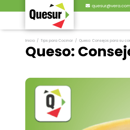
quesur@vera.com
Inicio
/
Tips para Cocinar
/
Queso: Consejos para su c
Queso: Consej