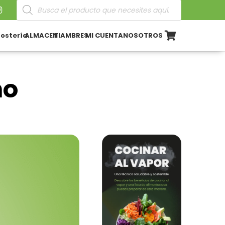
Búsqueda
de
productos
ostería
ALMACEN
FIAMBRES
MI CUENTA
NOSOTROS
mo