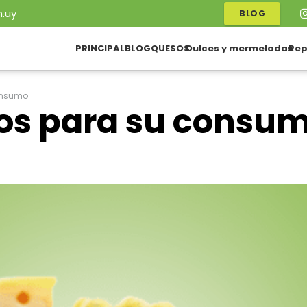
.uy
BLOG
PRINCIPAL
BLOG
QUESOS
Dulces y mermeladas
Rep
onsumo
os para su consu