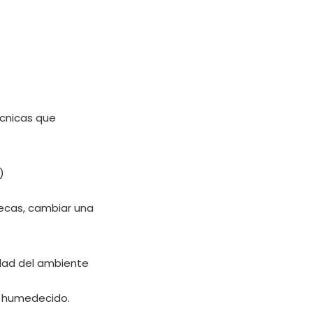
écnicas que
)
secas, cambiar una
edad del ambiente
z humedecido.