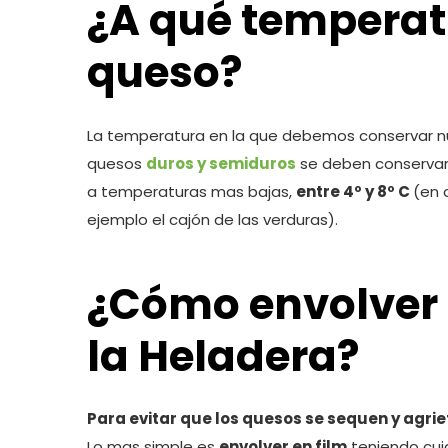
¿A qué temperat
queso?
La temperatura en la que debemos conservar 
quesos
duros y semiduros
se deben conserva
a temperaturas mas bajas,
entre 4º y 8º C
(en 
ejemplo el cajón de las verduras).
¿Cómo envolver
la Heladera?
Para evitar que los quesos se sequen y agrie
Lo mas simple es
envolver en film
teniendo cu