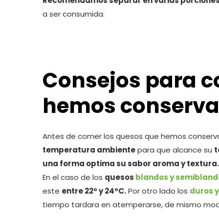
Recomendamos separar en varias porciones
a ser consumida.
Consejos para c
hemos conservad
Antes de comer los quesos que hemos conserv
temperatura ambiente
para que alcance su
t
una forma optima su sabor aroma y textura.
En el caso de los
quesos
blandos y semibland
este
entre 22º y 24ºC.
Por otro lado los
duros 
tiempo tardara en atemperarse, de mismo mod