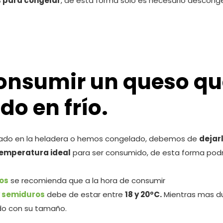
 para congelar
, de esta forma solo es necesario desconge
onsumir un queso qu
o en frío.
ado en la heladera o hemos congelado, debemos de
dejarl
emperatura ideal
para ser consumido, de esta forma po
os
se recomienda que a la hora de consumir
y semiduros
debe de estar entre
18 y 20ºC.
Mientras mas d
o con su tamaño.