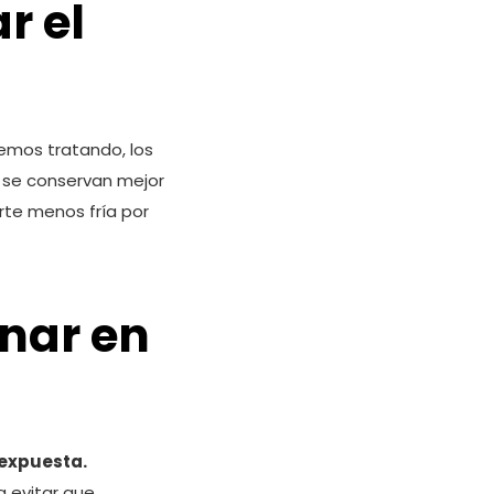
r el
emos tratando, los
se conservan mejor
rte menos fría por
nar en
 expuesta.
a evitar que