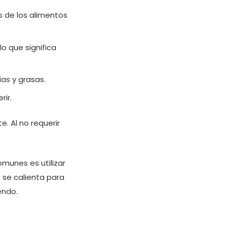
es de los alimentos
o que significa
ías y grasas.
rir.
. Al no requerir
omunes es utilizar
 se calienta para
endo.