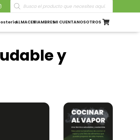
Búsqueda
de
productos
ostería
ALMACEN
FIAMBRES
MI CUENTA
NOSOTROS
ludable y