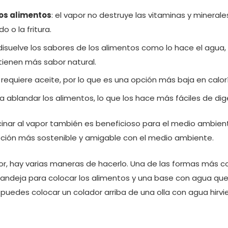
los alimentos
: el vapor no destruye las vitaminas y mineral
 o la fritura.
disuelve los sabores de los alimentos como lo hace el agua, l
tienen más sabor natural.
 requiere aceite, por lo que es una opción más baja en calor
 ablandar los alimentos, lo que los hace más fáciles de dige
inar al vapor también es beneficioso para el medio ambiente
pción más sostenible y amigable con el medio ambiente.
por, hay varias maneras de hacerlo. Una de las formas más c
bandeja para colocar los alimentos y una base con agua que
puedes colocar un colador arriba de una olla con agua hirvi