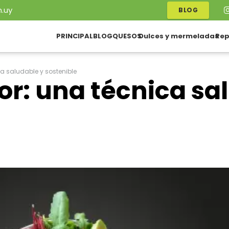
.uy
BLOG
PRINCIPAL
BLOG
QUESOS
Dulces y mermeladas
Rep
a saludable y sostenible
or: una técnica sa