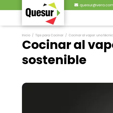
quesur@vera.com
Inicio
/
Tips para Cocinar
/
Cocinar al vapor: una técnic
Cocinar al vap
sostenible