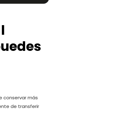
l
puedes
te conservar más
nte de transferir