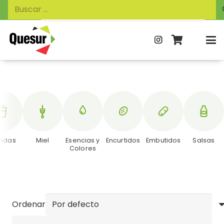
Búsqueda
Buscar:
de
productos
bidas
Miel
Esencias y
Encurtidos
Embutidos
Salsas
Colores
Ordenar