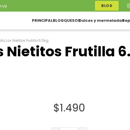
.uy
BLOG
PRINCIPAL
BLOG
QUESOS
Dulces y mermeladas
Rep
 Los Nietitos Frutilla 6.5kg
Nietitos Frutilla 6
$
1.490