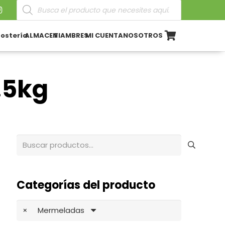
Búsqueda
de
productos
ostería
ALMACEN
FIAMBRES
MI CUENTA
NOSOTROS
.5kg
Buscar
por:
Categorías del producto
×
Mermeladas