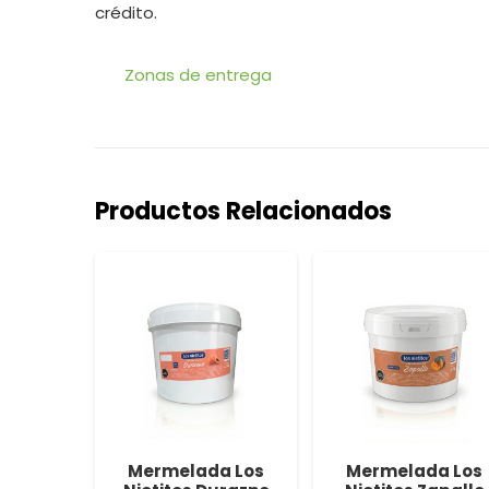
crédito.
Zonas de entrega
Productos Relacionados
Durazno
Mermelada Los
Mermelada Los