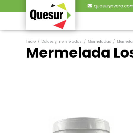
quesur@vera.com
Inicio
/
Dulces y mermeladas
/
Mermeladas
/
Mermelada
Mermelada Los 