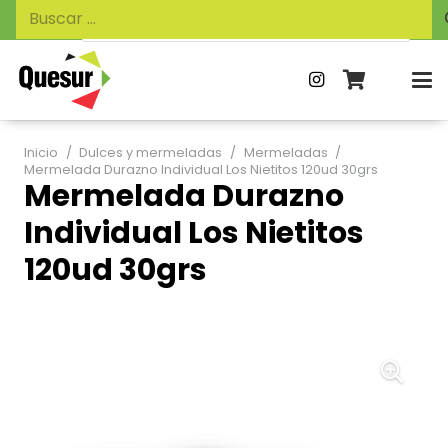
Búsqueda
Buscar:
de
productos
Inicio
/
Dulces y mermeladas
/
Mermeladas
/
Mermelada Durazno Individual Los Nietitos 120ud 30grs
Mermelada Durazno
Individual Los Nietitos
120ud 30grs