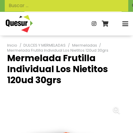
Búsqueda
Buscar:
de
productos
Inicio
/
DULCES Y MERMELADAS
/
Mermeladas
/
Mermelada Frutilla Individual Los Nietitos 120ud 30grs
Mermelada Frutilla
Individual Los Nietitos
120ud 30grs