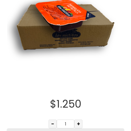
$
1.250
−
+