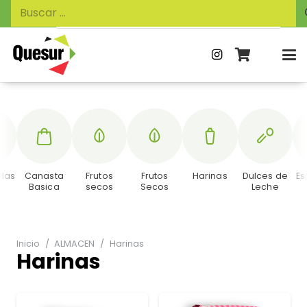
Búsqueda
Buscar:
de
productos
llas
Canasta
Frutos
Frutos
Harinas
Dulces de
Es
Basica
secos
Secos
Leche
Inicio
/
ALMACEN
/
Harinas
Harinas