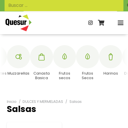
Búsqueda
Buscar:
de
productos
tes
Muzzarellas
Canasta
Frutos
Frutos
Harinas
D
Basica
secos
Secos
Inicio
/
DULCES Y MERMELADAS
/
Salsas
Salsas