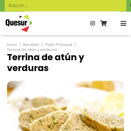
Búsqueda
Buscar:
de
productos
Inicio
/
Recetas
/
Plato Principal
/
Terrina de atún y verduras
Terrina de atún y
verduras