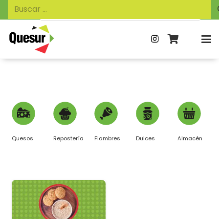
Búsqueda
Buscar:
de
productos
Quesos
Repostería
Fiambres
Dulces
Almacén