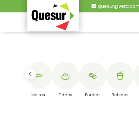
quesur@vera.com
Dieteticos
Masas
Fideos
Porotos
Bebidas