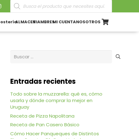
Búsqueda
de
productos
ostería
ALMACEN
FIAMBRES
MI CUENTA
NOSOTROS
Buscar:
Entradas recientes
Todo sobre la muzzarella: qué es, cómo
Dieteticos
Masas
Fideos
Porotos
Bebidas
usarla y dónde comprar la mejor en
Uruguay
Receta de Pizza Napolitana
Receta de Pan Casero Básico
Cómo Hacer Panqueques de Distintos