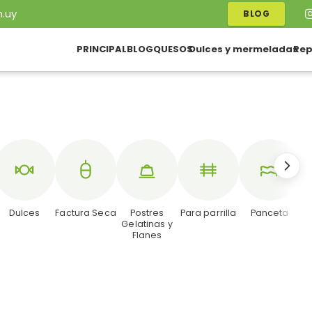
.uy
BLOG
PRINCIPAL
BLOG
QUESOS
Dulces y mermeladas
Rep
Dulces
Factura Seca
Postres
Para parrilla
Panceta
Gelatinas y
Flanes