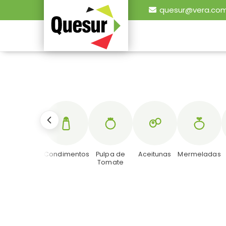
quesur@vera.com
Salsas y
Condimentos
Pulpa de
Aceitunas
Mermeladas
Aderezos
Tomate