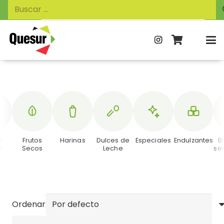
Búsqueda
Buscar:
de
productos
s
Frutos
Harinas
Dulces de
Especiales
Endulzantes
B
s
Secos
Leche
se
Ordenar