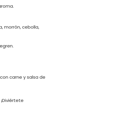
 aroma.
, morrón, cebolla,
tegren.
 con carne y salsa de
¡Diviértete