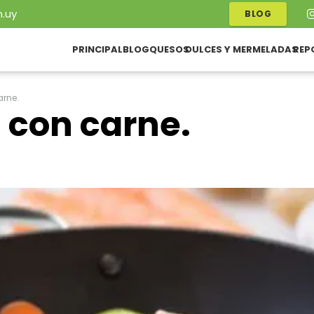
.uy
BLOG
PRINCIPAL
BLOG
QUESOS
DULCES Y MERMELADAS
REP
arne.
 con carne.