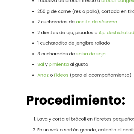
1 cabeza de brócoli fresco o
brócoli conge
250 g de carne (res o pollo), cortada en tir
2 cucharadas de
aceite de sésamo
2 dientes de ajo, picados o
Ajo deshidrata
1 cucharadita de jengibre rallado
3 cucharadas de
salsa de soja
Sal
y
pimienta
al gusto
Arroz
o
Fideos
(para el acompañamiento)
Procedimiento:
Lava y corta el brócoli en floretes pequeño
En un wok o sartén grande, calienta el ac