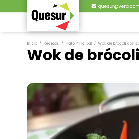
quesur@vera.com
Inicio
/
Recetas
/
Plato Principal
/
Wok de brócoli con c
Wok de brócoli