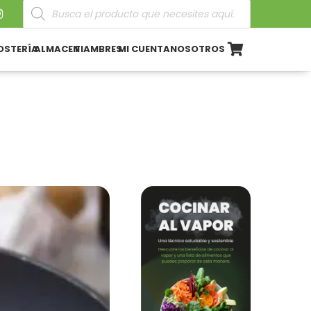
Búsqueda
de
productos
OSTERÍA
ALMACEN
FIAMBRES
MI CUENTA
NOSOTROS