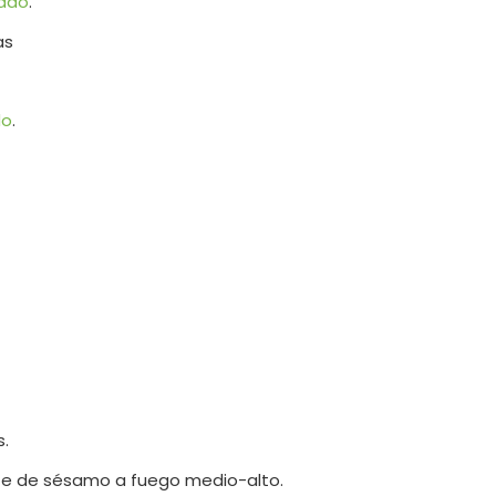
lado
.
as
do
.
s.
eite de sésamo a fuego medio-alto.