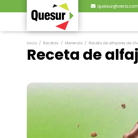
quesur@vera.com
Inicio
/
Recetas
/
Merienda
/
Receta de alfajores de ch
Receta de alfa