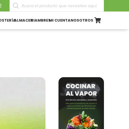
Búsqueda
de
productos
OSTERÍA
ALMACEN
FIAMBRES
MI CUENTA
NOSOTROS