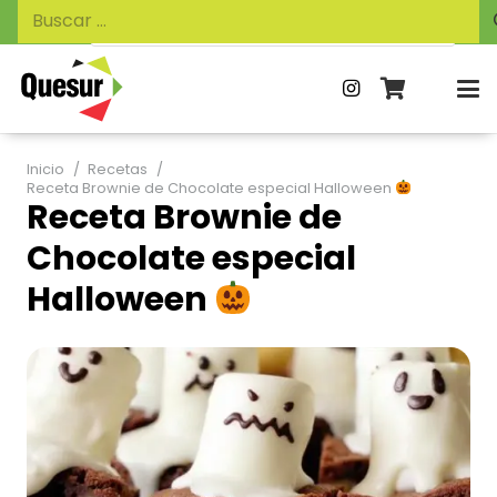
Búsqueda
Buscar:
de
productos
Inicio
/
Recetas
/
Receta Brownie de Chocolate especial Halloween
Receta Brownie de
Chocolate especial
Halloween