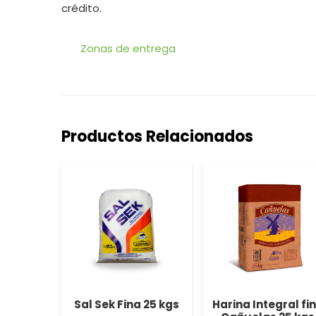
crédito.
Zonas de entrega
Productos Relacionados
lido
Sal Sek Fina 25 kgs
Harina Integral fi