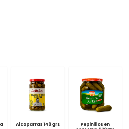
na
Alcaparras 140 grs
Pepinillos en