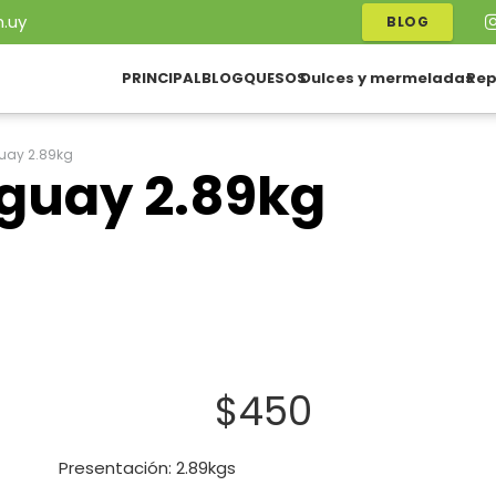
.uy
BLOG
PRINCIPAL
BLOG
QUESOS
Dulces y mermeladas
Rep
uay 2.89kg
guay 2.89kg
$
450
Presentación: 2.89kgs