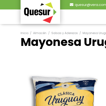
quesur@vera.com
Inicio
/
Almacén
/
Salsas y Aderezos
/
Mayonesa Urug
Mayonesa Uru