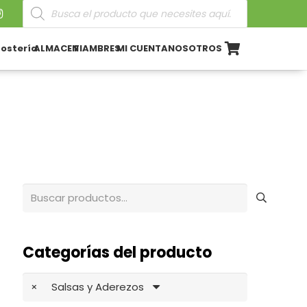
Búsqueda
de
productos
ostería
ALMACEN
FIAMBRES
MI CUENTA
NOSOTROS
Buscar
por:
Categorías del producto
×
Salsas y Aderezos