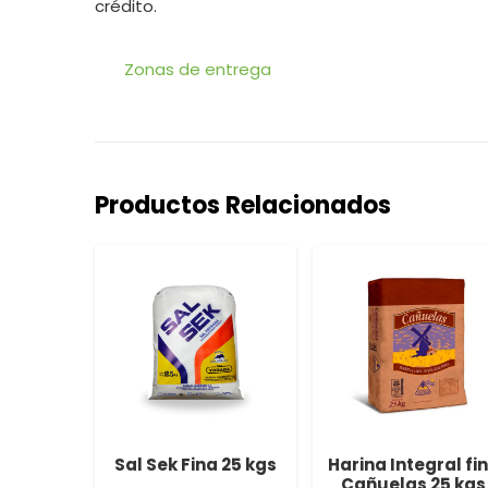
crédito.
Zonas de entrega
Productos Relacionados
lido
Sal Sek Fina 25 kgs
Harina Integral fi
al El
Cañuelas 25 kgs