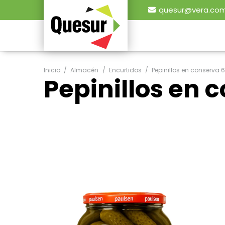
quesur@vera.com
Inicio
/
Almacén
/
Encurtidos
/
Pepinillos en conserva 
Pepinillos en 