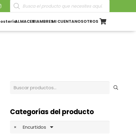
Búsqueda
de
productos
ostería
ALMACEN
FIAMBRES
MI CUENTA
NOSOTROS
Buscar
por:
Categorías del producto
×
Encurtidos