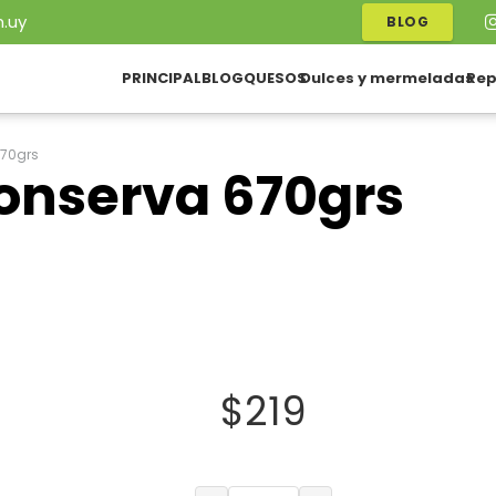
.uy
BLOG
PRINCIPAL
BLOG
QUESOS
Dulces y mermeladas
Rep
670grs
conserva 670grs
$
219