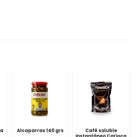
na
Alcaparras 140 grs
Café soluble
instantáneo Carioca