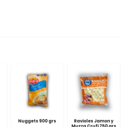
Nuggets 900 grs
Ravioles Jamon y
Muzza Crufi 750 grs