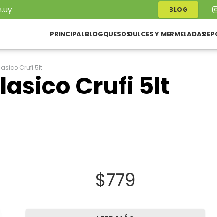
.uy
BLOG
PRINCIPAL
BLOG
QUESOS
DULCES Y MERMELADAS
REP
lasico Crufi 5lt
lasico Crufi 5lt
$
779