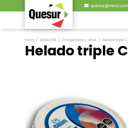
quesur@vera.com
Inicio
/
ALMACEN
/
Congelados y otros
/
Helado triple C
Helado triple C