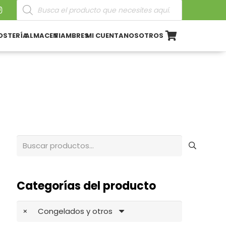
Búsqueda
de
productos
OSTERÍA
ALMACEN
FIAMBRES
MI CUENTA
NOSOTROS
Buscar
por:
Categorías del producto
×
Congelados y otros