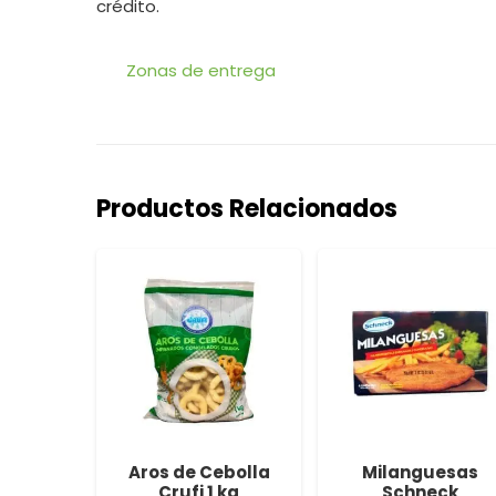
crédito.
Zonas de entrega
Productos Relacionados
fritas
Aros de Cebolla
Milanguesas
2.5 kg
Crufi 1 kg
Schneck