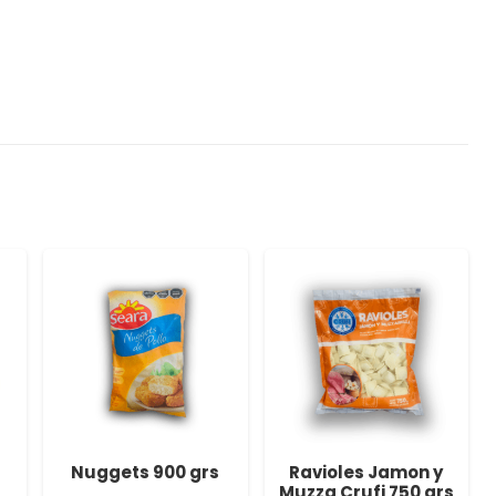
Nuggets 900 grs
Ravioles Jamon y
Muzza Crufi 750 grs