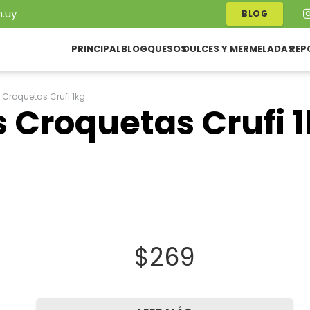
.uy
BLOG
PRINCIPAL
BLOG
QUESOS
DULCES Y MERMELADAS
REP
s Croquetas Crufi 1kg
s Croquetas Crufi 
$
269