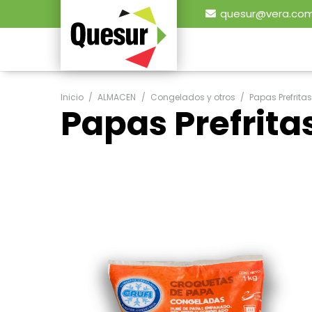
quesur@vera.com
Inicio
/
ALMACEN
/
Congelados y otros
/
Papas Prefrita
Papas Prefrita