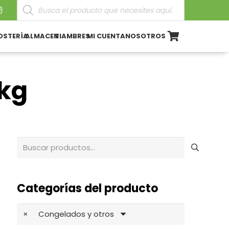
Búsqueda
de
productos
OSTERÍA
ALMACEN
FIAMBRES
MI CUENTA
NOSOTROS
1kg
Buscar
por:
Categorías del producto
×
Congelados y otros