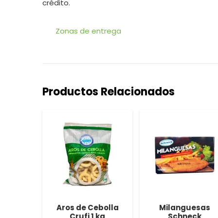
crédito.
Zonas de entrega
Productos Relacionados
fritas
Aros de Cebolla
Milanguesas
2.5 kg
Crufi 1 kg
Schneck