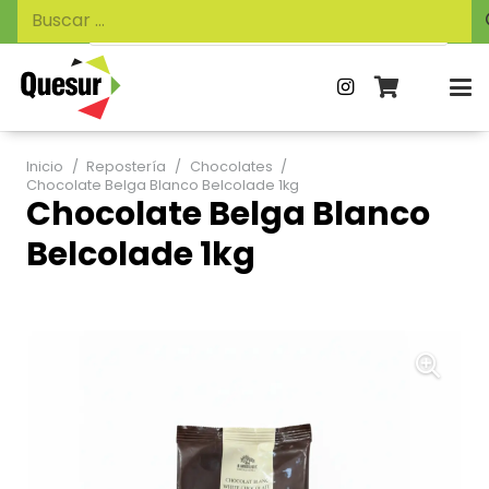
Búsqueda
Buscar:
de
productos
Inicio
/
Repostería
/
Chocolates
/
Chocolate Belga Blanco Belcolade 1kg
Chocolate Belga Blanco
Belcolade 1kg