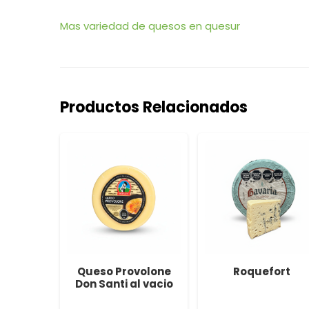
Mas variedad de quesos en quesur
Productos Relacionados
table
Queso Provolone
Roquefort
eddar
Don Santi al vacio
s