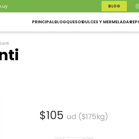
.uy
BLOG
PRINCIPAL
BLOG
QUESOS
DULCES Y MERMELADAS
REP
Santi
nti
$
105
ud ($175kg)