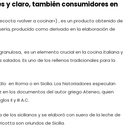
es y claro, también consumidores en
n Recocta «volver a cocinar») , es un producto obtenido de
ería, producido como derivado en la elaboración de
granulosa, es un elemento crucial en la cocina italiana y
alados. Es uno de los rellenos tradicionales para la
udío en Roma o en Sicilia. Los historiadores especulan
z en los documentos del autor griego Ateneo, quien
s II y III A.C.
 de los sicilianos y se elaboró con suero de la leche de
cotta son oriundos de Sicilia.