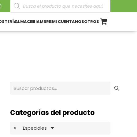
Búsqueda
de
productos
OSTERÍA
ALMACEN
FIAMBRES
MI CUENTA
NOSOTROS
Buscar
por:
Categorías del producto
×
Especiales