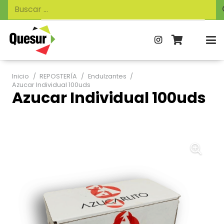
Búsqueda
Buscar:
de
productos
Inicio
/
REPOSTERÍA
/
Endulzantes
/
Azucar Individual 100uds
Azucar Individual 100uds