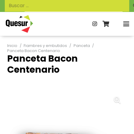
Búsqueda
Buscar:
de
productos
Inicio
/
Fiambres y embutidos
/
Panceta
/
Panceta Bacon Centenario
Panceta Bacon
Centenario