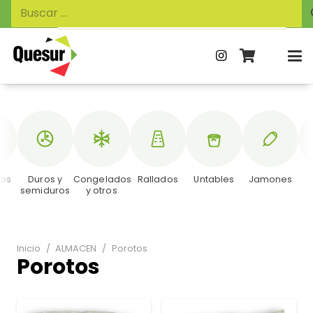
Búsqueda
Buscar:
de
productos
dos
Duros y
Congelados
Rallados
Untables
Jamones
semiduros
y otros
Inicio
/
ALMACEN
/
Porotos
Porotos