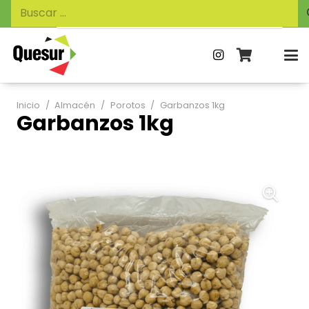
Búsqueda
Buscar:
de
productos
Inicio
/
Almacén
/
Porotos
/
Garbanzos 1kg
Garbanzos 1kg