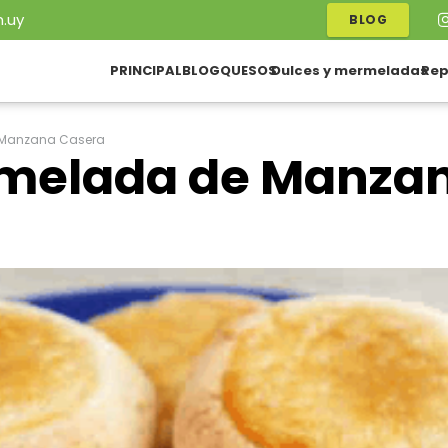
.uy
BLOG
PRINCIPAL
BLOG
QUESOS
Dulces y mermeladas
Rep
e Manzana Casera
rmelada de Manza