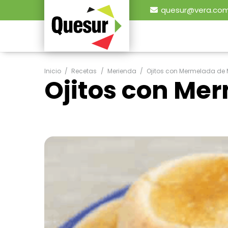
quesur@vera.com
Inicio
/
Recetas
/
Merienda
/
Ojitos con Mermelada d
Ojitos con Me