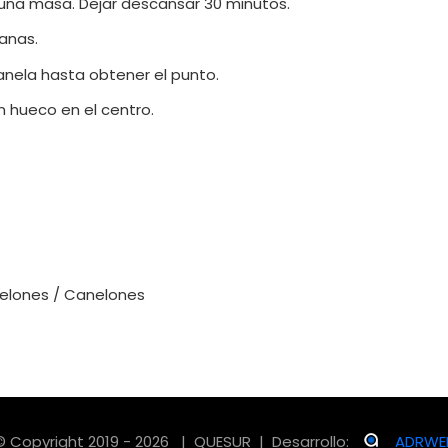
 una masa. Dejar descansar 30 minutos.
anas.
canela hasta obtener el punto.
n hueco en el centro.
anelones / Canelones
© Copyright 2019 - 2026 | QUESUR | Desarrollo:
ADRWE