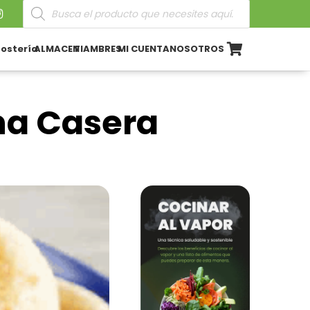
Búsqueda
de
productos
ostería
ALMACEN
FIAMBRES
MI CUENTA
NOSOTROS
na Casera