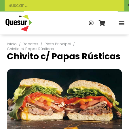
Búsqueda
Buscar:
de
productos
Inicio
/
Recetas
/
Plato Principal
/
Chivito c/ Papas Rústicas
Chivito c/ Papas Rústicas