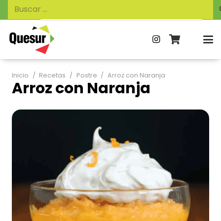
Búsqueda
Buscar:
de
productos
Inicio
/
Recetas
/
Postre
/
Arroz con Naranja
Arroz con Naranja