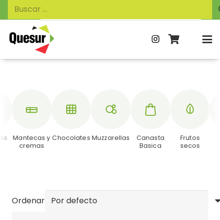
Búsqueda
Buscar:
de
productos
es
Mantecas y
Chocolates
Muzzarellas
Canasta
Frutos
cremas
Basica
secos
Ordenar