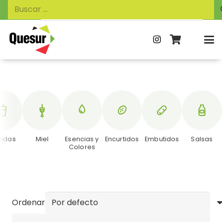
Búsqueda
Buscar:
de
productos
bidas
Miel
Esencias y
Encurtidos
Embutidos
Salsas
Colores
Ordenar