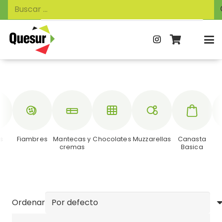
Búsqueda
Buscar:
de
productos
s
Fiambres
Mantecas y
Chocolates
Muzzarellas
Canasta
cremas
Basica
Ordenar