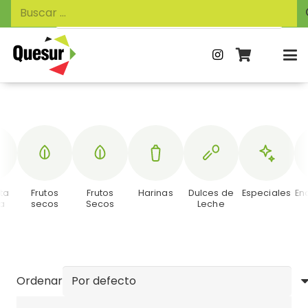
Búsqueda
Buscar:
de
productos
ta
Frutos
Frutos
Harinas
Dulces de
Especiales
En
a
secos
Secos
Leche
Ordenar