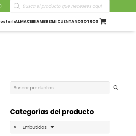
Búsqueda
de
productos
ostería
ALMACEN
FIAMBRES
MI CUENTA
NOSOTROS
Buscar
por:
Categorías del producto
×
Embutidos