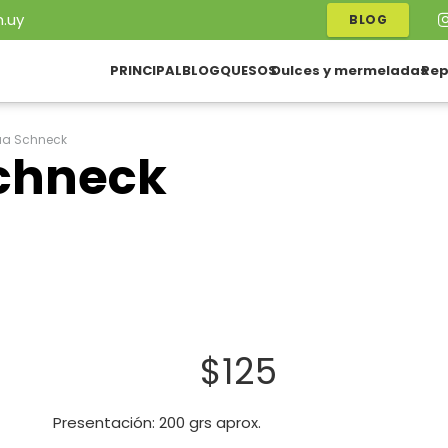
.uy
BLOG
PRINCIPAL
BLOG
QUESOS
Dulces y mermeladas
Rep
ua Schneck
Schneck
$
125
Presentación: 200 grs aprox.