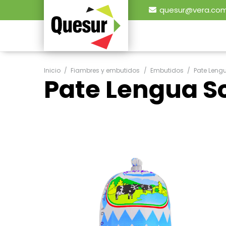
quesur@vera.com
Inicio
/
Fiambres y embutidos
/
Embutidos
/
Pate Leng
Pate Lengua 