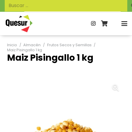
Búsqueda
Buscar:
de
productos
Inicio
/
Almacén
/
Frutos Secos y Semillas
/
Maiz Pisingallo 1 kg
Maiz Pisingallo 1 kg