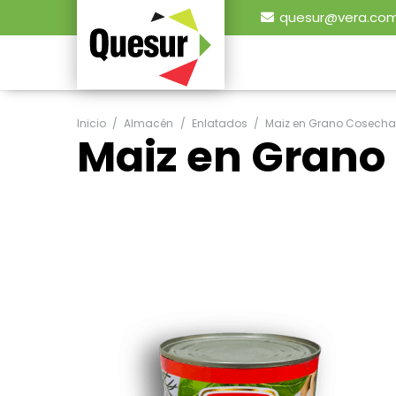
quesur@vera.com
Inicio
/
Almacén
/
Enlatados
/
Maiz en Grano Cosecha
Maiz en Grano