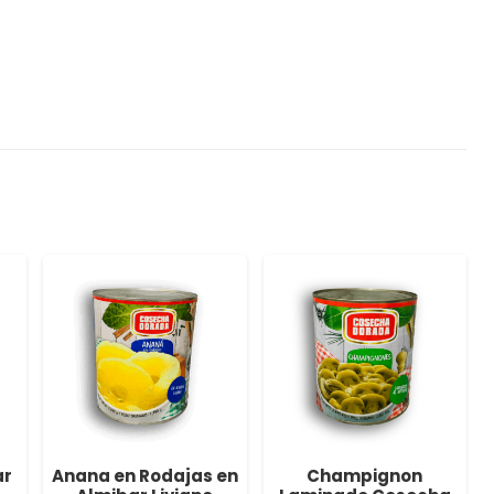
ar
Anana en Rodajas en
Champignon