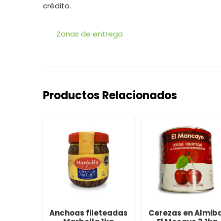
crédito.
Zonas de entrega
Productos Relacionados
eteadas
Anchoas fileteadas
Cerezas en Almib