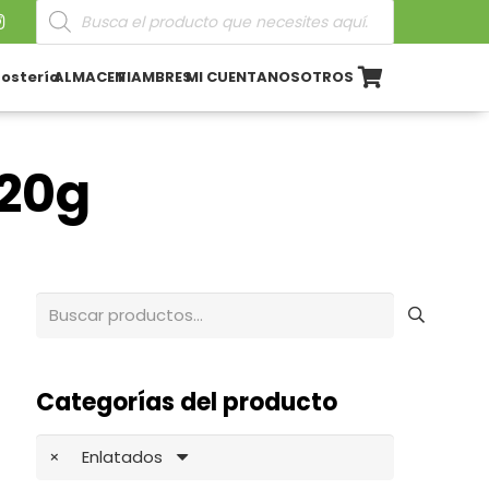
Búsqueda
de
productos
ostería
ALMACEN
FIAMBRES
MI CUENTA
NOSOTROS
720g
Buscar
por:
Categorías del producto
×
Enlatados