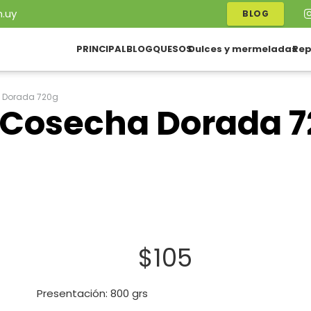
.uy
BLOG
PRINCIPAL
BLOG
QUESOS
Dulces y mermeladas
Rep
 Dorada 720g
 Cosecha Dorada 
$
105
Presentación: 800 grs