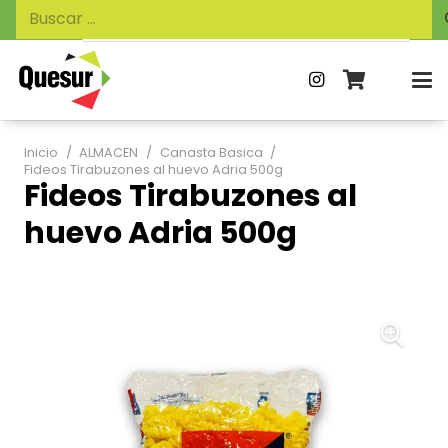
Búsqueda
Buscar:
de
productos
Inicio
/
ALMACEN
/
Canasta Basica
/
Fideos Tirabuzones al huevo Adria 500g
Fideos Tirabuzones al
huevo Adria 500g