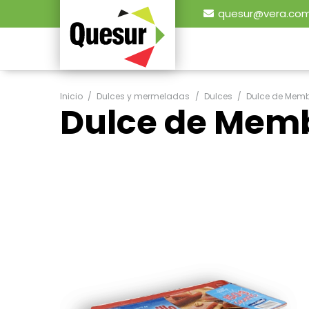
quesur@vera.com
Inicio
/
Dulces y mermeladas
/
Dulces
/
Dulce de Membr
Dulce de Membr