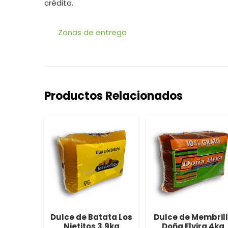
crédito.
Zonas de entrega
Productos Relacionados
allo Los
Dulce de Batata Los
Dulce de Membril
3.9kg
Nietitos 3.9kg
Doña Elvira 4kg