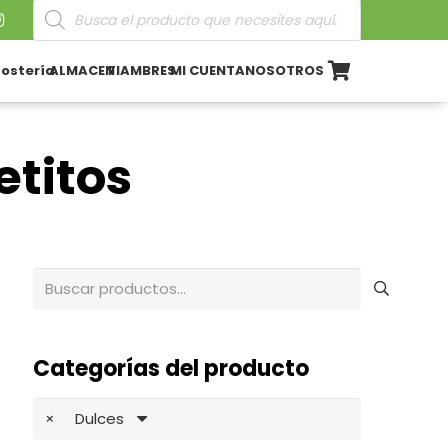
Búsqueda
de
productos
ostería
ALMACEN
FIAMBRES
MI CUENTA
NOSOTROS
etitos
Buscar
por:
Categorías del producto
×
Dulces