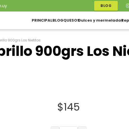
.uy
BLOG
PRINCIPAL
BLOG
QUESOS
Dulces y mermeladas
Rep
illo 900grs Los Nietitos
illo 900grs Los Ni
$
145