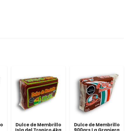
lo
Dulce de Membrillo
Dulce de Membrillo
Isla del Tropico 4kg
900grs La Granjera