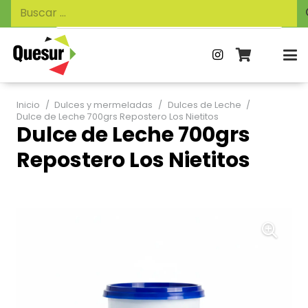
Búsqueda
Buscar:
de
productos
Inicio
/
Dulces y mermeladas
/
Dulces de Leche
/
Dulce de Leche 700grs Repostero Los Nietitos
Dulce de Leche 700grs
Repostero Los Nietitos