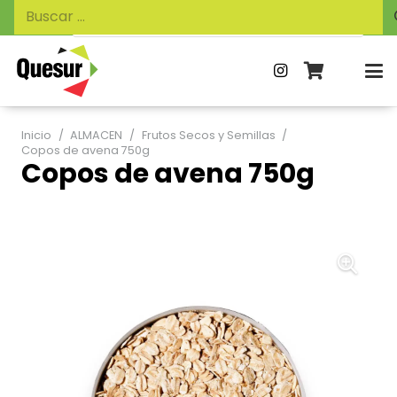
Búsqueda
Buscar:
de
productos
Inicio
/
ALMACEN
/
Frutos Secos y Semillas
/
Copos de avena 750g
Copos de avena 750g